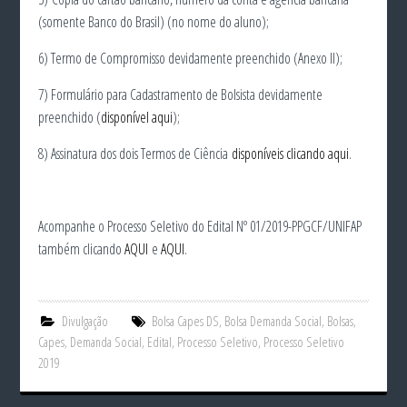
(somente Banco do Brasil) (no nome do aluno);
6) Termo de Compromisso devidamente preenchido (Anexo II);
7) Formulário para Cadastramento de Bolsista devidamente
preenchido (
disponível aqui
);
8) Assinatura dos dois Termos de Ciência
disponíveis clicando aqui
.
Acompanhe o Processo Seletivo do Edital Nº 01/2019-PPGCF/UNIFAP
também clicando
AQUI
e
AQUI
.
Divulgação
Bolsa Capes DS
,
Bolsa Demanda Social
,
Bolsas
,
Capes
,
Demanda Social
,
Edital
,
Processo Seletivo
,
Processo Seletivo
2019