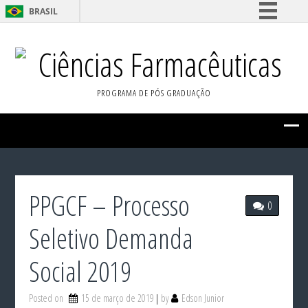
BRASIL
Simplifique!
Ciências Farmacêuticas
Comunica BR
Participe
PROGRAMA DE PÓS GRADUAÇÃO
Acesso à informação
Legislação
Canais
PPGCF – Processo
0
Seletivo Demanda
Social 2019
Posted on
15 de março de 2019
by
Edson Junior