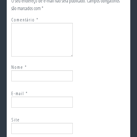
O seu endereço de e-mail não será publicado.
Campos obrigatórios
são marcados com
*
Comentário
*
Nome
*
E-mail
*
Site