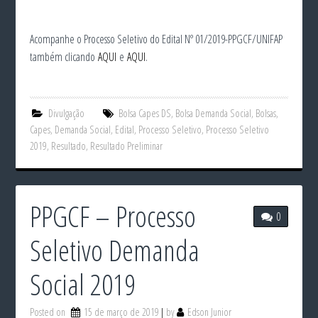
Acompanhe o Processo Seletivo do Edital Nº 01/2019-PPGCF/UNIFAP
também clicando
AQUI
e
AQUI
.
Divulgação
Bolsa Capes DS
,
Bolsa Demanda Social
,
Bolsas
,
Capes
,
Demanda Social
,
Edital
,
Processo Seletivo
,
Processo Seletivo
2019
,
Resultado
,
Resultado Preliminar
PPGCF – Processo
0
Seletivo Demanda
Social 2019
Posted on
15 de março de 2019
by
Edson Junior