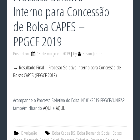
Interno para Concessão
de Bolsa CAPES –
PPGCF 2019
Posted on
18 de março de 2019
by
Edson Junior
→ Resultado Final – Processo Seletivo Interno para Concessão de
Bolsas CAPES (PPGCF 2019)
Acompanhe o Processo Seletivo do Edital Nº 01/2019-PPGCF/UNIFAP
também clicando
AQUI
e
AQUI
.
Divulgação
Bolsa Capes DS
,
Bolsa Demanda Social
,
Bolsas
,