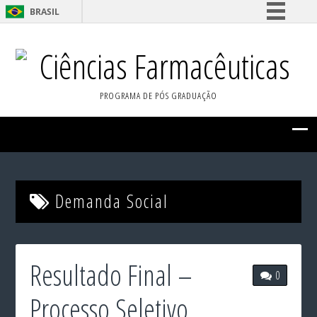
BRASIL
Simplifique!
Ciências Farmacêuticas
Comunica BR
Participe
PROGRAMA DE PÓS GRADUAÇÃO
Acesso à informação
Legislação
Canais
Demanda Social
Resultado Final –
0
Processo Seletivo