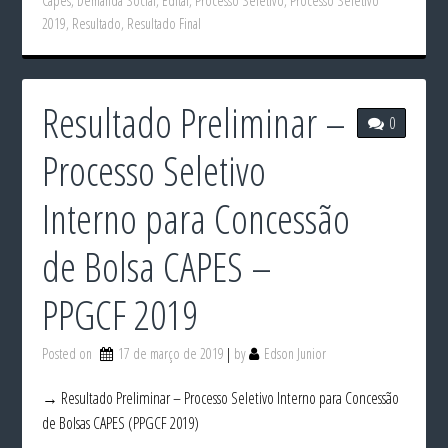
Capes
,
Demanda Social
,
Edital
,
Processo Seletivo
,
Processo Seletivo
2019
,
Resultado
,
Resultado Final
Resultado Preliminar –
0
Processo Seletivo
Interno para Concessão
de Bolsa CAPES –
PPGCF 2019
Posted on
17 de março de 2019
by
Edson Junior
→ Resultado Preliminar – Processo Seletivo Interno para Concessão
de Bolsas CAPES (PPGCF 2019)