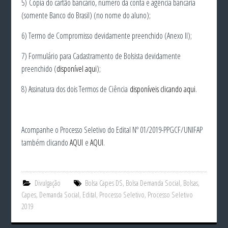
5) Cópia do cartão bancário, número da conta e agência bancária
(somente Banco do Brasil) (no nome do aluno);
6) Termo de Compromisso devidamente preenchido (Anexo II);
7) Formulário para Cadastramento de Bolsista devidamente
preenchido (
disponível aqui
);
8) Assinatura dos dois Termos de Ciência
disponíveis clicando aqui
.
Acompanhe o Processo Seletivo do Edital Nº 01/2019-PPGCF/UNIFAP
também clicando
AQUI
e
AQUI
.
Divulgação
Bolsa Capes DS
,
Bolsa Demanda Social
,
Bolsas
,
Capes
,
Demanda Social
,
Edital
,
Processo Seletivo
,
Processo Seletivo
2019