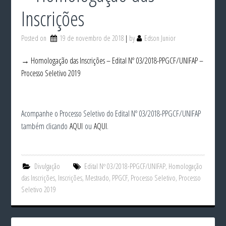
Inscrições
Posted on
19 de novembro de 2018
by
Edson Junior
→ Homologação das Inscrições – Edital Nº 03/2018-PPGCF/UNIFAP –
Processo Seletivo 2019
Acompanhe o Processo Seletivo do Edital Nº 03/2018-PPGCF/UNIFAP
também clicando
AQUI
ou
AQUI
.
Divulgação
Edital Nº 03/2018-PPGCF/UNIFAP
,
Homologação
das Inscrições
,
Inscrições
,
Mestrado
,
PPGCF
,
Processo Seletivo
,
Processo
Seletivo 2019