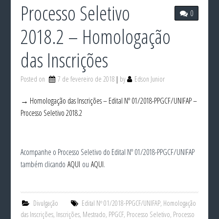
Processo Seletivo
0
2018.2 – Homologação
das Inscrições
Posted on
7 de fevereiro de 2018
by
Edson Junior
→ Homologação das Inscrições – Edital Nº 01/2018-PPGCF/UNIFAP –
Processo Seletivo 2018.2
Acompanhe o Processo Seletivo do Edital Nº 01/2018-PPGCF/UNIFAP
também clicando
AQUI
ou
AQUI
.
Divulgação
Edital Nº 01/2018-PPGCF/UNIFAP
,
Homologação
das Inscrições
,
Inscrições
,
Mestrado
,
PPGCF
,
Processo Seletivo
,
Processo