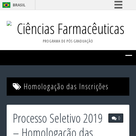
BRASIL
Simplifique!
Ciências Farmacêuticas
Comunica BR
Participe
PROGRAMA DE PÓS GRADUAÇÃO
Acesso à informação
Legislação
Canais
Homologação das Inscrições
Processo Seletivo 2019
0
– Homologação das