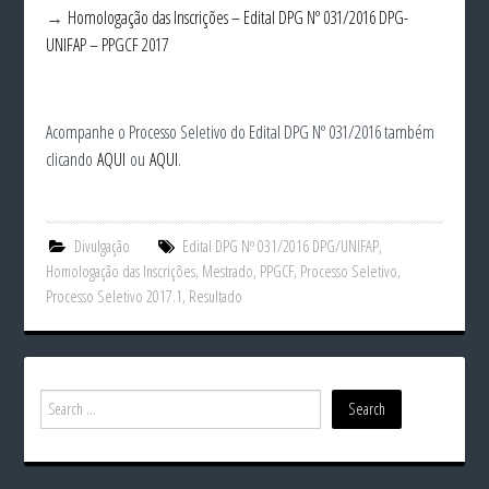
→
Homologação das Inscrições – Edital DPG Nº 031/2016 DPG-
UNIFAP – PPGCF 2017
Acompanhe o Processo Seletivo do Edital DPG Nº 031/2016 também
clicando
AQUI
ou
AQUI
.
Divulgação
Edital DPG Nº 031/2016 DPG/UNIFAP
,
Homologação das Inscrições
,
Mestrado
,
PPGCF
,
Processo Seletivo
,
Processo Seletivo 2017.1
,
Resultado