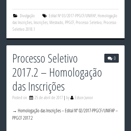
Divulgação
Edital Nº 03/2017-PPGCF/UNIFAP
,
Homologação
das Inscrições
,
Inscrições
,
Mestrado
,
PPGCF
,
Processo Seletivo
,
Processo
Seletivo 2018.1
Processo Seletivo
0
2017.2 – Homologação
das Inscrições
Posted on
25 de abril de 2017
by
Edson Junior
→ Homologação das Inscrições – Edital Nº 02/2017-PPGCF/UNIFAP –
PPGCF 2017.2