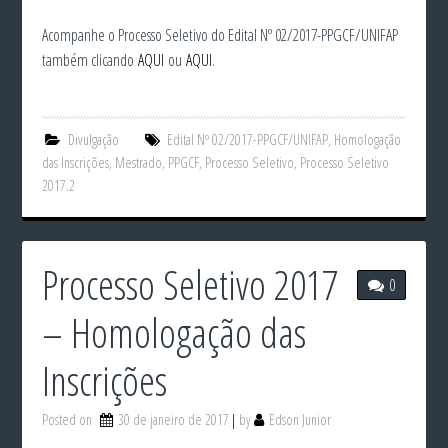
Acompanhe o Processo Seletivo do Edital Nº 02/2017-PPGCF/UNIFAP
também clicando
AQUI
ou
AQUI
.
Divulgação
Edital Nº 02/2017-PPGCF/UNIFAP
,
Homologação
das Inscrições
,
Mestrado
,
PPGCF
,
Processo Seletivo
,
Processo Seletivo
2017.2
Processo Seletivo 2017
0
– Homologação das
Inscrições
Posted on
30 de janeiro de 2017
by
Edson Junior