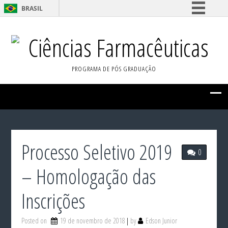
BRASIL
Simplifique!
Ciências Farmacêuticas
Comunica BR
Participe
PROGRAMA DE PÓS GRADUAÇÃO
Acesso à informação
Legislação
Canais
Processo Seletivo 2019
0
– Homologação das
Inscrições
Posted on
19 de novembro de 2018
by
Edson Junior