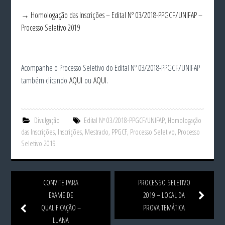
→ Homologação das Inscrições – Edital Nº 03/2018-PPGCF/UNIFAP –
Processo Seletivo 2019
Acompanhe o Processo Seletivo do Edital Nº 03/2018-PPGCF/UNIFAP
também clicando
AQUI
ou
AQUI
.
Divulgação
Edital Nº 03/2018-PPGCF/UNIFAP
,
Homologação
das Inscrições
,
Inscrições
,
Mestrado
,
PPGCF
,
Processo Seletivo
,
Processo
Seletivo 2019
CONVITE PARA
PROCESSO SELETIVO
EXAME DE
2019 – LOCAL DA
QUALIFICAÇÃO –
PROVA TEMÁTICA
LUANA