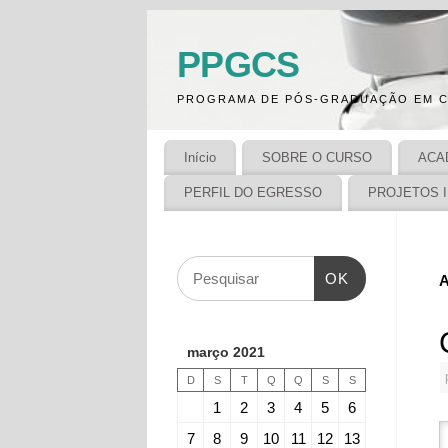
PPGCS
PROGRAMA DE PÓS-GRADUAÇÃO EM C
Início
SOBRE O CURSO
ACA
PERFIL DO EGRESSO
PROJETOS 
OK
A
março 2021
D
S
T
Q
Q
S
S
1
2
3
4
5
6
7
8
9
10
11
12
13