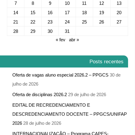
7
8
9
10
11
12
13
14
15
16
17
18
19
20
21
22
23
24
25
26
27
28
29
30
31
« fev
abr »
Posts recentes
Oferta de vagas aluno especial 2026.2 – PPGCS
30 de
julho de 2026
Oferta de disciplinas 2026.2
29 de julho de 2026
EDITAL DE RECREDENCIAMENTO E
DESCREDENCIAMENTO DOCENTE – PPGCS/UNIFAP
2026
28 de julho de 2026
INTERNACIONALIZAÇÃO – Programa CAPES-