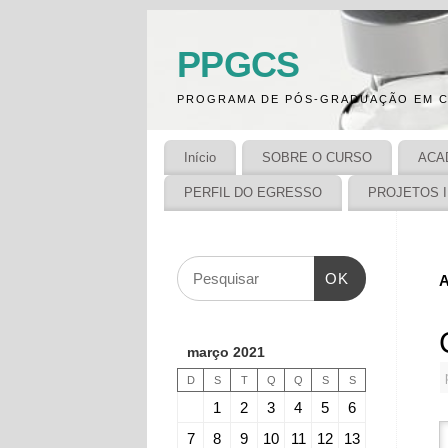
PPGCS
PROGRAMA DE PÓS-GRADUAÇÃO EM C
Início
SOBRE O CURSO
ACA
PERFIL DO EGRESSO
PROJETOS 
OK
A
março 2021
D
S
T
Q
Q
S
S
1
2
3
4
5
6
7
8
9
10
11
12
13