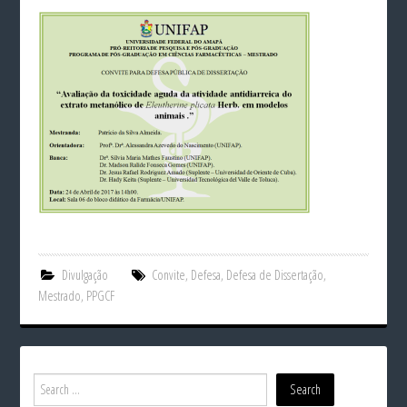
Divulgação
Convite
,
Defesa
,
Defesa de Dissertação
,
Mestrado
,
PPGCF