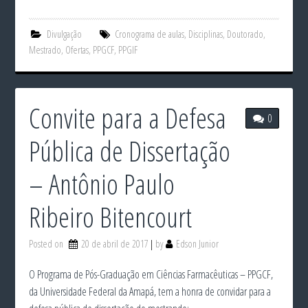
Divulgação
Cronograma de aulas
,
Disciplinas
,
Doutorado
,
Mestrado
,
Ofertas
,
PPGCF
,
PPGIF
Convite para a Defesa
0
Pública de Dissertação
– Antônio Paulo
Ribeiro Bitencourt
Posted on
20 de abril de 2017
by
Edson Junior
O Programa de Pós-Graduação em Ciências Farmacêuticas – PPGCF,
da Universidade Federal da Amapá, tem a honra de convidar para a