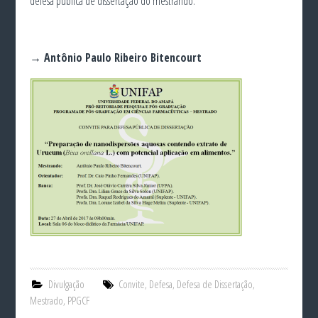
defesa pública de dissertação do mestrando:
→ Antônio Paulo Ribeiro Bitencourt
Divulgação
Convite
,
Defesa
,
Defesa de Dissertação
,
Mestrado
,
PPGCF