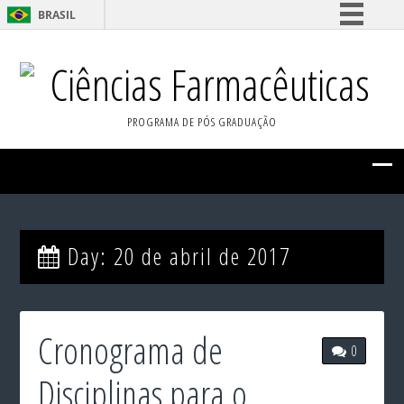
BRASIL
Simplifique!
Ciências Farmacêuticas
Comunica BR
Participe
PROGRAMA DE PÓS GRADUAÇÃO
Acesso à informação
Legislação
Canais
Day:
20 de abril de 2017
Cronograma de
0
Disciplinas para o