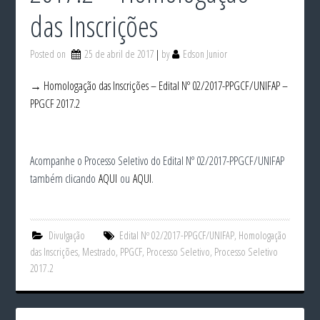
das Inscrições
Posted on
25 de abril de 2017
by
Edson Junior
→ Homologação das Inscrições – Edital Nº 02/2017-PPGCF/UNIFAP –
PPGCF 2017.2
Acompanhe o Processo Seletivo do Edital Nº 02/2017-PPGCF/UNIFAP
também clicando
AQUI
ou
AQUI
.
Divulgação
Edital Nº 02/2017-PPGCF/UNIFAP
,
Homologação
das Inscrições
,
Mestrado
,
PPGCF
,
Processo Seletivo
,
Processo Seletivo
2017.2