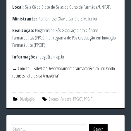
Local:
Sala 06 do Bloco de Salas do Curso de Farmácia/UNIFAP.
Ministrante:
Prof. Dr. José Otávio Carréra Silva Júnior.
Realização:
Programa de Pós-Graduação em Ciências
Farmacêuticas (PPGCF) e Programa de Pós-Graduação em Inovação
Farmacêutica (PPGIF).
Informações:
ppgcf@unifap.br
→ Convite – Palestra “Desenvolvimento farmacotécnico utilizando
recursos naturais da Amazônia”
Divulgação
Evento
,
Palestra
,
PPGCF
,
PPGIF