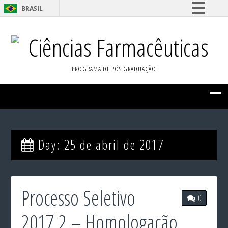
BRASIL
Simplifique!
Ciências Farmacêuticas
Comunica BR
Participe
PROGRAMA DE PÓS GRADUAÇÃO
Acesso à informação
Legislação
Canais
Day:
25 de abril de 2017
Processo Seletivo
0
2017.2 – Homologação