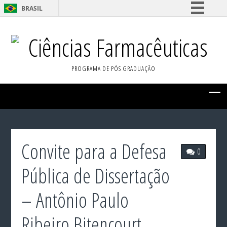
BRASIL
Simplifique!
Ciências Farmacêuticas
Comunica BR
Participe
PROGRAMA DE PÓS GRADUAÇÃO
Acesso à informação
Legislação
Canais
Convite para a Defesa
0
Pública de Dissertação
– Antônio Paulo
Ribeiro Bitencourt