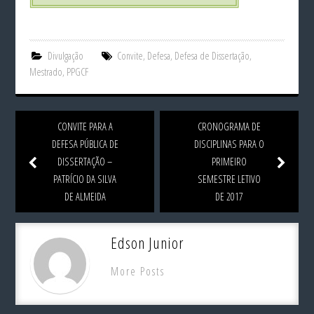
Divulgação
Convite
,
Defesa
,
Defesa de Dissertação
,
Mestrado
,
PPGCF
CONVITE PARA A
CRONOGRAMA DE
DEFESA PÚBLICA DE
DISCIPLINAS PARA O
DISSERTAÇÃO –
PRIMEIRO
PATRÍCIO DA SILVA
SEMESTRE LETIVO
DE ALMEIDA
DE 2017
Edson Junior
More Posts