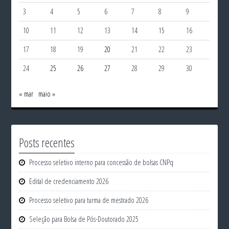
3
4
5
6
7
8
9
10
11
12
13
14
15
16
17
18
19
20
21
22
23
24
25
26
27
28
29
30
« mar
maio »
Posts recentes
Processo seletivo interno para concessão de bolsas CNPq
Edital de credenciamento 2026
Processo seletivo para turma de mestrado 2026
Seleção para Bolsa de Pós-Doutorado 2025