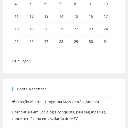
4
5
6
7
8
9
10
11
12
13
14
15
16
17
18
19
20
21
22
23
24
25
26
27
28
29
30
31
« jun
ago »
Posts Recentes
📢 Seleção Aberta – Programa Mais Gestão (Amapá)
Licenciatura em Sociologia conquista, pela segunda vez,
conceito máximo em avaliação do MEC