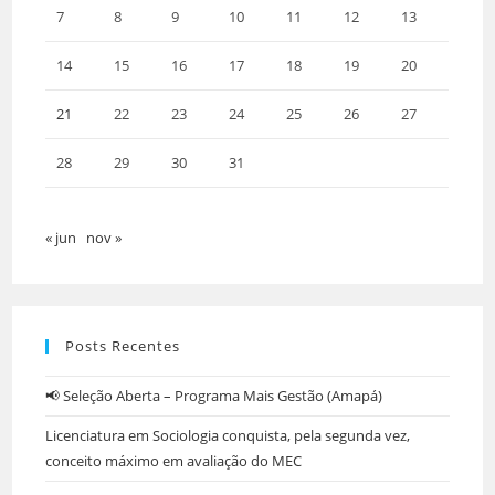
7
8
9
10
11
12
13
14
15
16
17
18
19
20
21
22
23
24
25
26
27
28
29
30
31
« jun
nov »
Posts Recentes
📢 Seleção Aberta – Programa Mais Gestão (Amapá)
Licenciatura em Sociologia conquista, pela segunda vez,
conceito máximo em avaliação do MEC