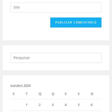
outubro 2024
S
T
Q
Q
S
S
D
1
2
3
4
5
6