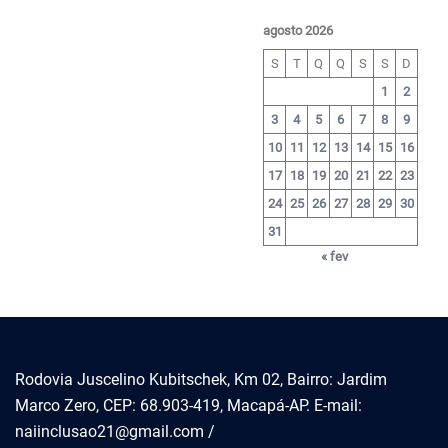
agosto 2026
S
T
Q
Q
S
S
D
1
2
3
4
5
6
7
8
9
10
11
12
13
14
15
16
17
18
19
20
21
22
23
24
25
26
27
28
29
30
31
« fev
Rodovia Juscelino Kubitschek, Km 02, Bairro: Jardim
Marco Zero, CEP: 68.903-419, Macapá-AP. E-mail:
naiinclusao21@gmail.com /