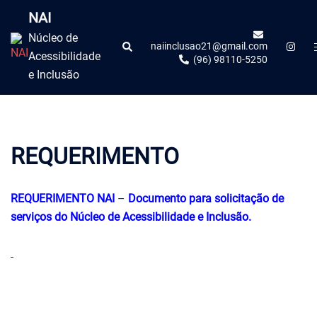
NAI
Núcleo de
naiinclusao21@gmail.com
Acessibilidade
(96) 98110-5250
e Inclusão
REQUERIMENTO
REQUERIMENTO NAI
–
Documento para solicitação de
serviços do Núcleo de Acessibilidade e Inclusão.