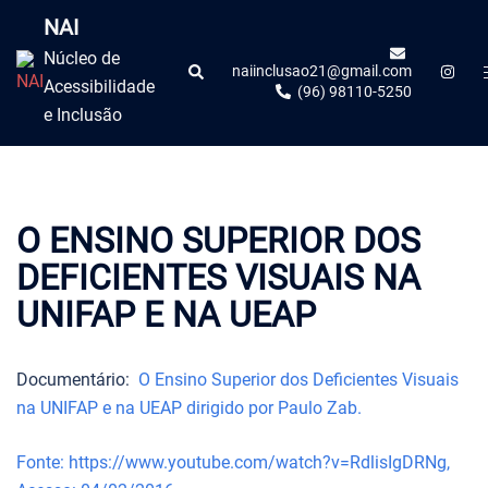
NAI
Núcleo de
naiinclusao21@gmail.com
Acessibilidade
(96) 98110-5250
e Inclusão
O ENSINO SUPERIOR DOS
DEFICIENTES VISUAIS NA
UNIFAP E NA UEAP
Documentário:
O Ensino Superior dos Deficientes Visuais
na UNIFAP e na UEAP dirigido por Paulo Zab.
Fonte: https://www.youtube.com/watch?v=RdlisIgDRNg,