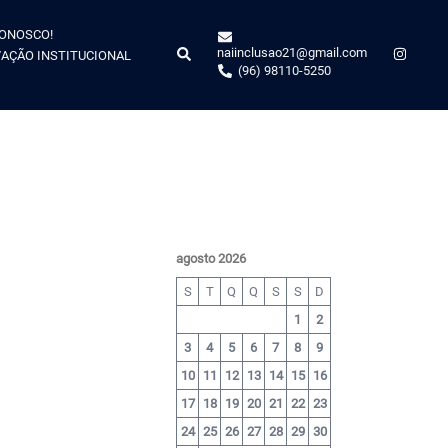
CONOSCO!
naiinclusao21@gmail.com
AÇÃO INSTITUCIONAL
(96) 98110-5250
agosto 2026
S
T
Q
Q
S
S
D
1
2
3
4
5
6
7
8
9
10
11
12
13
14
15
16
17
18
19
20
21
22
23
24
25
26
27
28
29
30