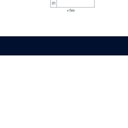
31
« fev