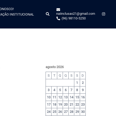
CONOSCO!
naiinclusao21@gmail.com
AÇÃO INSTITUCIONAL
(96) 98110-5250
agosto 2026
S
T
Q
Q
S
S
D
1
2
3
4
5
6
7
8
9
10
11
12
13
14
15
16
17
18
19
20
21
22
23
24
25
26
27
28
29
30