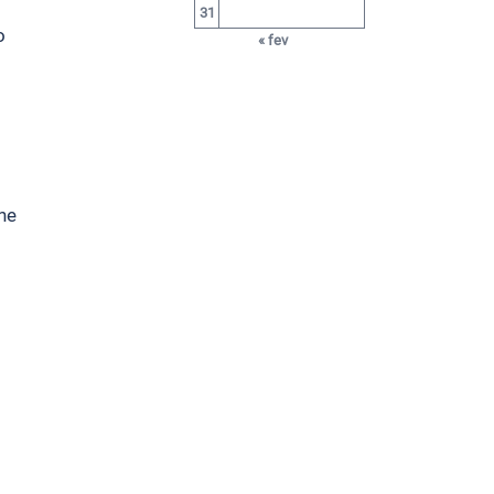
31
o
« fev
ne