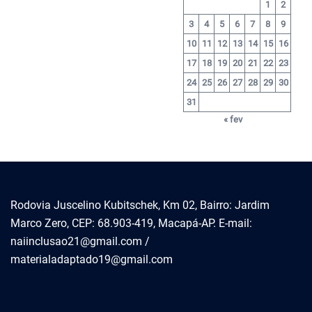
1
2
3
4
5
6
7
8
9
10
11
12
13
14
15
16
17
18
19
20
21
22
23
24
25
26
27
28
29
30
31
« fev
Rodovia Juscelino Kubitschek, Km 02, Bairro: Jardim
Marco Zero, CEP: 68.903-419, Macapá-AP. E-mail:
naiinclusao21@gmail.com /
materialadaptado19@gmail.com