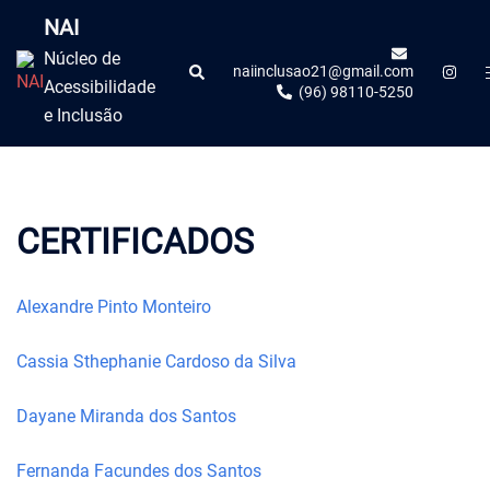
NAI
Núcleo de
naiinclusao21@gmail.com
Acessibilidade
(96) 98110-5250
e Inclusão
CERTIFICADOS
Alexandre Pinto Monteiro
Cassia Sthephanie Cardoso da Silva
Dayane Miranda dos Santos
Fernanda Facundes dos Santos