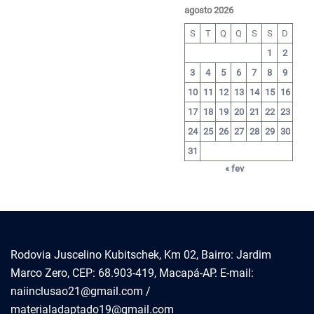
agosto 2026
S
T
Q
Q
S
S
D
1
2
3
4
5
6
7
8
9
10
11
12
13
14
15
16
17
18
19
20
21
22
23
24
25
26
27
28
29
30
31
« fev
Rodovia Juscelino Kubitschek, Km 02, Bairro: Jardim
Marco Zero, CEP: 68.903-419, Macapá-AP. E-mail:
naiinclusao21@gmail.com /
materialadaptado19@gmail.com