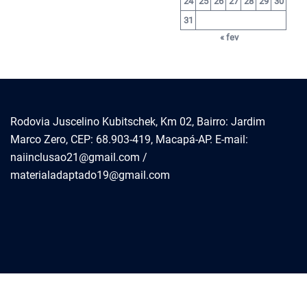
24
25
26
27
28
29
30
31
« fev
Rodovia Juscelino Kubitschek, Km 02, Bairro: Jardim
Marco Zero, CEP: 68.903-419, Macapá-AP. E-mail:
naiinclusao21@gmail.com /
materialadaptado19@gmail.com