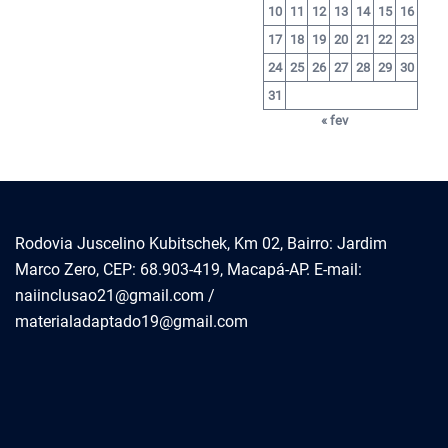
10
11
12
13
14
15
16
17
18
19
20
21
22
23
24
25
26
27
28
29
30
31
« fev
Rodovia Juscelino Kubitschek, Km 02, Bairro: Jardim
Marco Zero, CEP: 68.903-419, Macapá-AP. E-mail:
naiinclusao21@gmail.com /
materialadaptado19@gmail.com