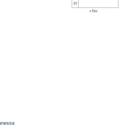
31
« fev
Vanessa