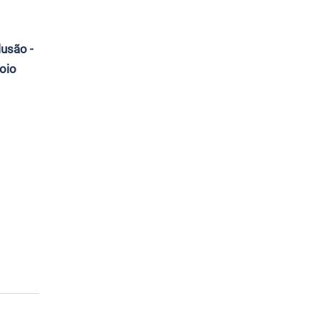
lusão -
oio