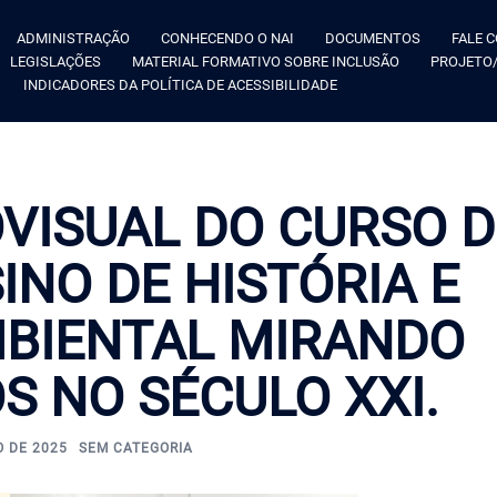
ADMINISTRAÇÃO
CONHECENDO O NAI
DOCUMENTOS
FALE 
LEGISLAÇÕES
MATERIAL FORMATIVO SOBRE INCLUSÃO
PROJETO/
INDICADORES DA POLÍTICA DE ACESSIBILIDADE
OVISUAL DO CURSO D
INO DE HISTÓRIA E
BIENTAL MIRANDO
 NO SÉCULO XXI.
O DE 2025
SEM CATEGORIA