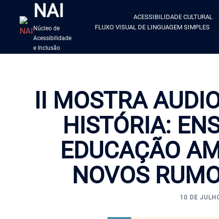
NAI
ACESSIBILIDADE CULTURAL
FLUXO VISUAL DE LINGUAGEM SIMPLES
Núcleo de
Acessibilidade
e Inclusão
II MOSTRA AUDI
HISTÓRIA: ENS
EDUCAÇÃO AM
NOVOS RUMOS
10 DE JULH