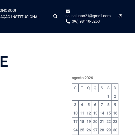
CONOSCO!
naiinclusao21@gmail.com
AÇÃO INSTITUCIONAL
(96) 98110-5250
E
agosto 2026
S
T
Q
Q
S
S
D
1
2
3
4
5
6
7
8
9
10
11
12
13
14
15
16
17
18
19
20
21
22
23
24
25
26
27
28
29
30