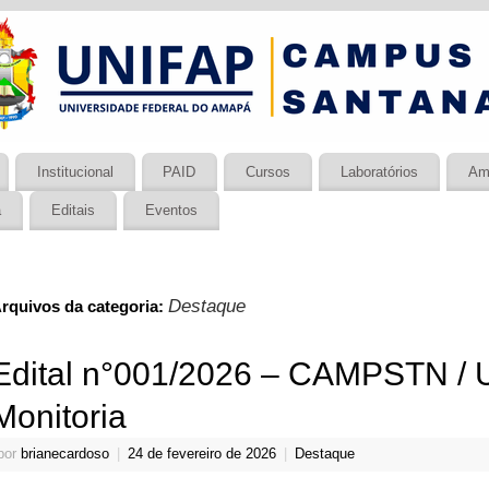
Institucional
PAID
Cursos
Laboratórios
Am
a
Editais
Eventos
Destaque
rquivos da categoria:
Edital n°001/2026 – CAMPSTN / 
Monitoria
por
brianecardoso
|
24 de fevereiro de 2026
|
Destaque