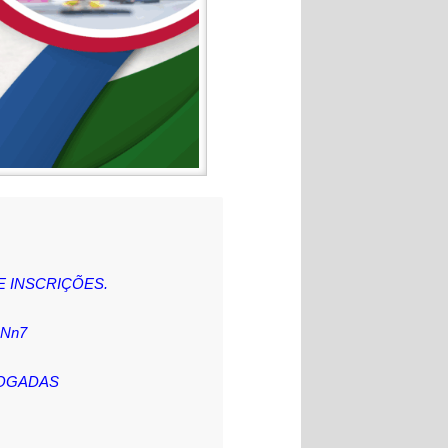
E INSCRIÇÕES.
NNn7
LOGADAS