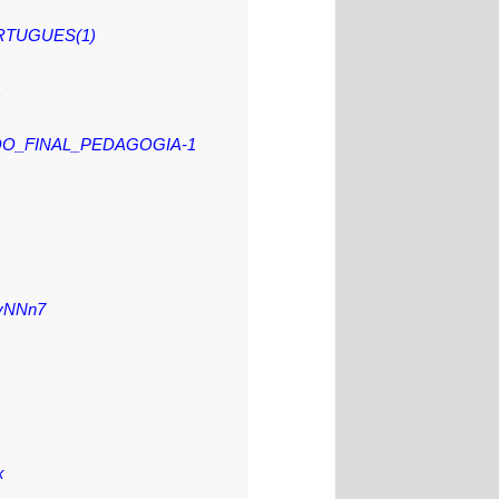
RTUGUES(1)
A
DO_FINAL_PEDAGOGIA-1
UyNNn7
x